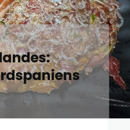
landes:
ordspaniens