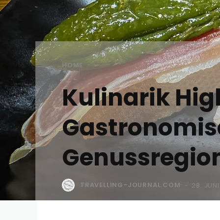
HOME
Kulinarik Hi
Gastronomisc
Genussregio
TRAVELLING-JOURNAL.COM
28. JUN
-