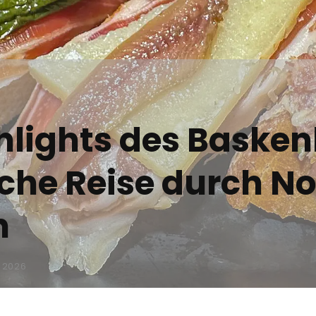
ghlights des Basken
he Reise durch N
n
I 2026